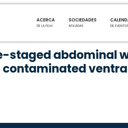
ACERCA
SOCIEDADES
CALEND
DE LA FELH
AFILIADAS
DE EVENTO
le-staged abdominal w
n contaminated ventra